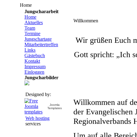
Home
Jungschararbeit
Home
Willkommen
Aktuelles
Team
Termine
Wir grüßen Euch mi
Jungschartage
Mitarbeitertreffen
Links
Gott spricht: „Ich 
Gästebuch
Kontakt
Impressum
Einloggen
Jungscharbilder
Designed by:
Willkommen auf de
Joomla
Templates
der Evangelischen
Web hosting
Regionalverbands 
services
Um auf alle Bereic